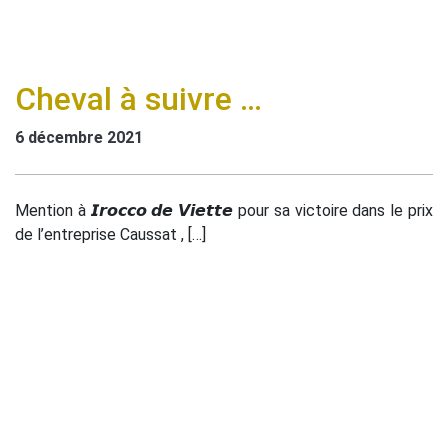
Cheval à suivre …
6 décembre 2021
Mention à 𝙄𝙧𝙤𝙘𝙘𝙤 𝙙𝙚 𝙑𝙞𝙚𝙩𝙩𝙚 pour sa victoire dans le prix
de l’entreprise Caussat , […]